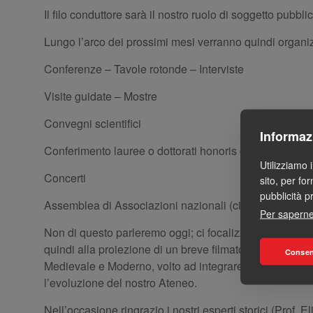
Il filo conduttore sarà il nostro ruolo di soggetto pubb
Lungo l’arco dei prossimi mesi verranno quindi organizza
Conferenze – Tavole rotonde – Interviste
Visite guidate – Mostre
Convegni scientifici
Informaz
Conferimento lauree o dottorati honoris causa
Utilizziamo 
Concerti
sito, per fo
pubblicità p
Assemblea di Associazioni nazionali (cito la Conferenz
Per saperne
Non di questo parleremo oggi; ci focalizzeremo invece 
quindi alla proiezione di un breve filmato, una cavalcat
Consent
Medievale e Moderno, volto ad integrare e completare qu
l’evoluzione del nostro Ateneo.
Nell’occasione ringrazio i nostri esperti storici (Prof.