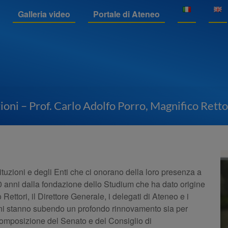
o
Galleria video
Portale di Ateneo
ioni – Prof. Carlo Adolfo Porro, Magnifico Ret
stituzioni e degli Enti che ci onorano della loro presenza a
0 anni dalla fondazione dello Studium che ha dato origine
o Rettori, il Direttore Generale, i delegati di Ateneo e i
rni stanno subendo un profondo rinnovamento sia per
a composizione del Senato e del Consiglio di