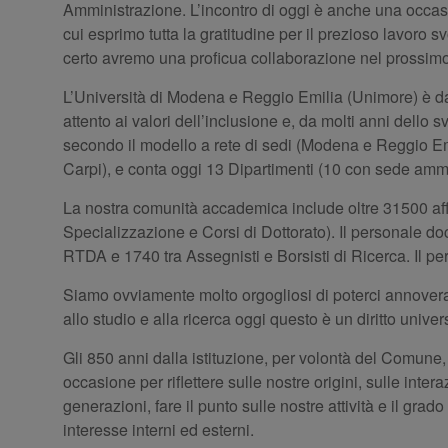
Amministrazione. L’incontro di oggi è anche una occasion
cui esprimo tutta la gratitudine per il prezioso lavoro sv
certo avremo una proficua collaborazione nel prossim
L’Università di Modena e Reggio Emilia (Unimore) è da
attento ai valori dell’inclusione e, da molti anni dello
secondo il modello a rete di sedi (Modena e Reggio Emi
Carpi), e conta oggi 13 Dipartimenti (10 con sede amm
La nostra comunità accademica include oltre 31500 afferent
Specializzazione e Corsi di Dottorato). Il personale d
RTDA e 1740 tra Assegnisti e Borsisti di Ricerca. Il pers
Siamo ovviamente molto orgogliosi di poterci annoverare
allo studio e alla ricerca oggi questo è un diritto univer
Gli 850 anni dalla istituzione, per volontà del Comune
occasione per riflettere sulle nostre origini, sulle inter
generazioni, fare il punto sulle nostre attività e il grad
interesse interni ed esterni.