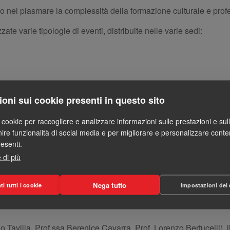
lico nel plasmare la complessità della formazione culturale e prof
te varie tipologie di eventi, distribuite nelle varie sedi:
ioni sui cookie presenti in questo sito
i cookie per raccogliere e analizzare informazioni sulle prestazioni e sull'
rnire funzionalità di social media e per migliorare e personalizzare conte
resenti.
a dei Rettori) e internazionali (Alleanza europea Unigreen).
 di più
sulla storia dell’Ateneo, che credo pochi di noi conoscano in d
a attraverso 8 secoli e mezzo, cui seguirà l’intervento di Pierpao
Nega tutto
i tutti i cookie
Impostazioni dei
anto illustrato nel video e, in particolare, ad evidenziare e defi
 Elio Tavilla, Prof.ssa Berenice Cavarra, Prof. Lorenzo Bertucell