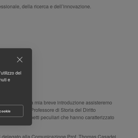
essionale, della ricerca e dell’innovazione.
utilizzo del
nuti e
ettaglio. Dopo la mia breve introduzione assisteremo
lo Bonaccini, Professore di Storia del Diritto
 cookie
nire alcuni aspetti peculiari che hanno caratterizzato
i), il delegato alla Comunicazione Prof. Thomas Casadei,