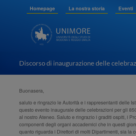
Salta
Ottocentocinquantesim
Homepage
La nostra storia
Eventi
al
anniversario
contenuto
dell'Università di
Modena
Discorso di inaugurazione delle celebraz
Buonasera,
saluto e ringrazio le Autorità e i rappresentanti delle I
questo evento inaugurale delle celebrazioni per gli 85
al nostro Ateneo. Saluto e ringrazio i graditi ospiti, i Pr
componenti degli organi accademici che in questi gio
quanto riguarda i Direttori di molti Dipartimenti, sia l