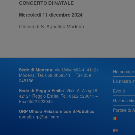
CONCERTO DI NATALE
Mercoledì 11 dicembre 2024
Chiesa di S. Agostino Modena
Sede di Modena
: Via Università 4, 41121
Homepage
Modena, Tel. 059 2056511 – Fax 059
245156
La nostra s
Sede di Reggio Emilia
: Viale A. Allegri 9,
Eventi
42121 Reggio Emilia, Tel. 0522 523041 –
Galleria vi
Fax 0522 523045
Portale di 
URP Ufficio Relazioni con il Pubblico
e-mail: urp@unimore.it