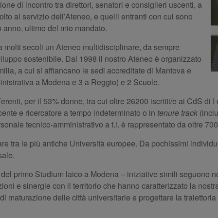
e di incontro tra direttori, senatori e consiglieri uscenti, a
olto al servizio dell’Ateneo, e quelli entranti con cui sono
o anno, ultimo del mio mandato.
 molti secoli un Ateneo multidisciplinare, da sempre
 sviluppo sostenibile. Dal 1998 il nostro Ateneo è organizzato
lia, a cui si affiancano le sedi accreditate di Mantova e
inistrativa a Modena e 3 a Reggio) e 2 Scuole.
i, per il 53% donne, tra cui oltre 26200 iscritti/e ai CdS di I e I
ocente e ricercatore a tempo indeterminato o in
tenure track
(incl
onale tecnico-amministrativo a t.i. è rappresentato da oltre 700 u
 tra le più antiche Università europee. Da pochissimi individui,
sale.
, del primo Studium laico a Modena – iniziative simili seguono 
azioni e sinergie con il territorio che hanno caratterizzato la nost
o di maturazione delle città universitarie e progettare la traiettori