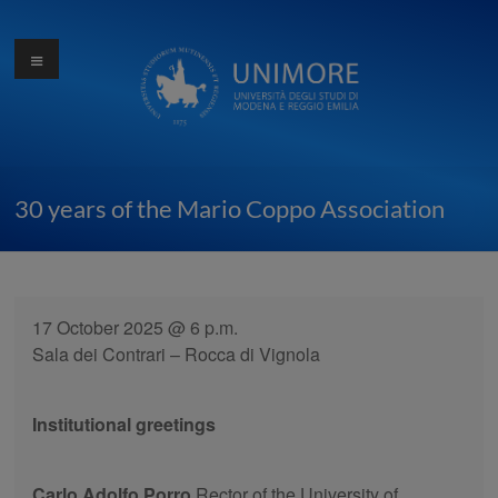
Skip
to
Menu
Ottocentocinquantesimo
content
anniversario
dell'Università di
Modena
30 years of the Mario Coppo Association
17 October 2025 @ 6 p.m.
Sala dei Contrari – Rocca di Vignola
Institutional greetings
Carlo Adolfo Porro
Rector of the University of